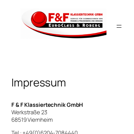
Zum
Inhalt
springen
Impressum
F & F Klassiertechnik GmbH
Werkstraße 23
68519 Viernheim
Tel.: +49(0)6204-7084440