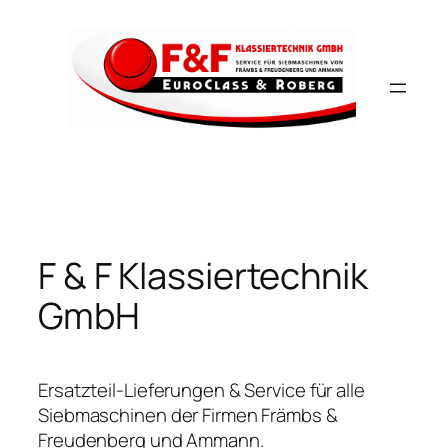
Zum
Inhalt
springen
F & F Klassiertechnik
GmbH
Ersatzteil-Lieferungen & Service für alle
Siebmaschinen der Firmen Främbs &
Freudenberg und Ammann.